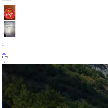
↑
←
Ctrl
→