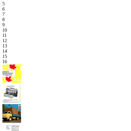
5
6
7
8
9
10
11
12
13
14
15
16