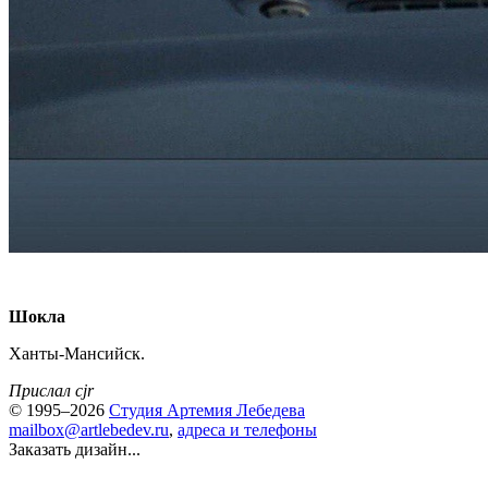
Шокла
Ханты-Мансийск.
Прислал cjr
© 1995–2026
Студия Артемия Лебедева
mailbox@artlebedev.ru
,
адреса и телефоны
Заказать дизайн...