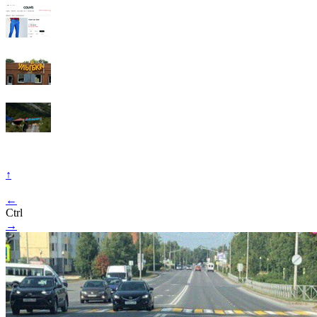
↑
←
Ctrl
→