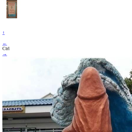
↑
←
Ctrl
→