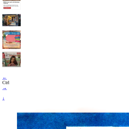
←
Ctrl
→
↓