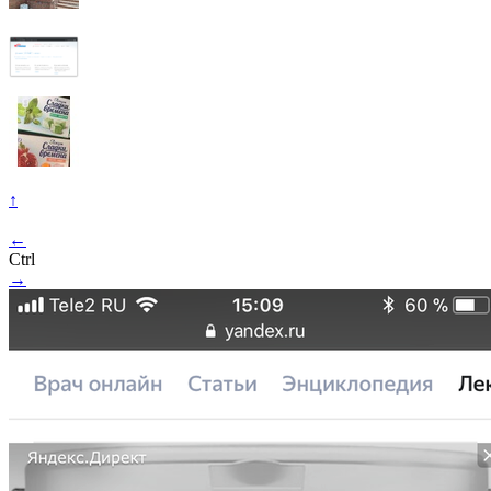
↑
←
Ctrl
→