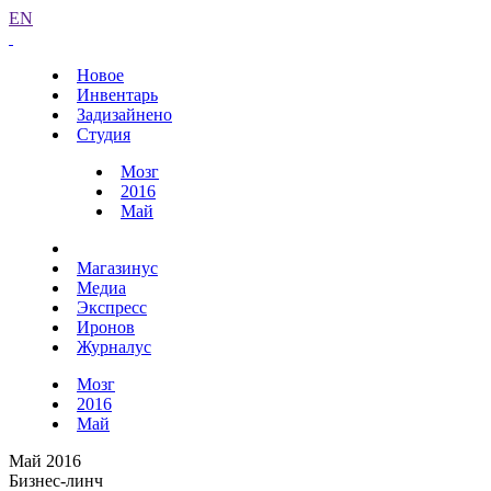
EN
Новое
Инвентарь
Задизайнено
Студия
Мозг
2016
Май
Магазинус
Медиа
Экспресс
Иронов
Журналус
Мозг
2016
Май
Май 2016
Бизнес-линч