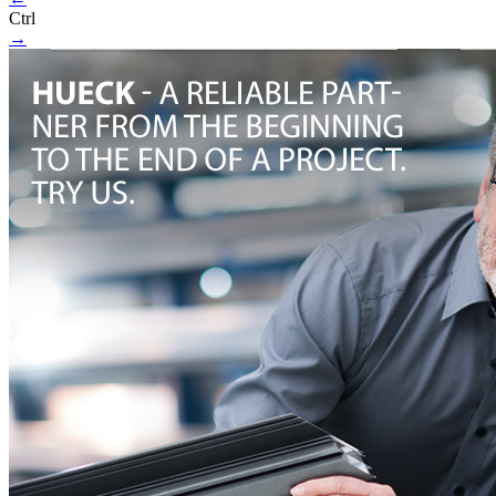
Ctrl
→