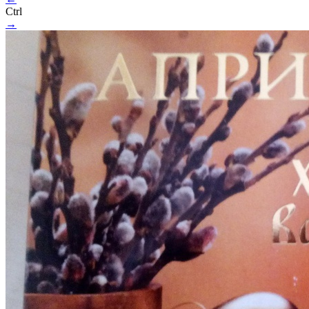
Ctrl
→