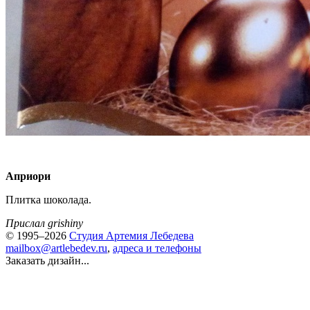
Априори
Плитка шоколада.
Прислал grishiny
© 1995–2026
Студия Артемия Лебедева
mailbox@artlebedev.ru
,
адреса и телефоны
Заказать дизайн...