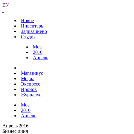
EN
Новое
Инвентарь
Задизайнено
Студия
Мозг
2016
Апрель
Магазинус
Медиа
Экспресс
Иронов
Журналус
Мозг
2016
Апрель
Апрель 2016
Бизнес-линч