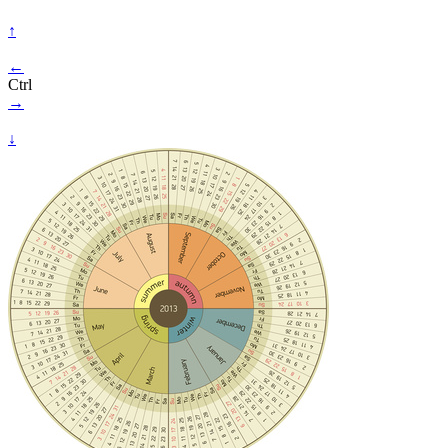
↑
←
Ctrl
→
↓