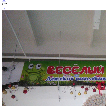
Ctrl
→