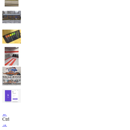
←
Ctrl
→