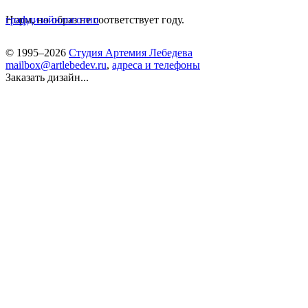
Норм, но образ не соответствует году.
графдизайн
логотип
© 1995–2026
Студия Артемия Лебедева
mailbox@artlebedev.ru
,
адреса и телефоны
Заказать дизайн...