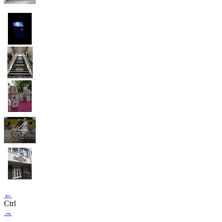
←
Ctrl
→