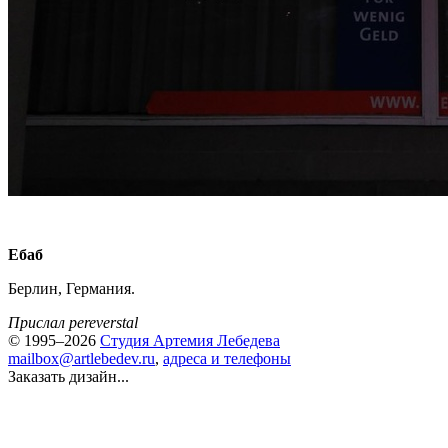
Ебаб
Берлин, Германия.
Прислал pereverstal
© 1995–2026
Студия Артемия Лебедева
mailbox@artlebedev.ru
,
адреса и телефоны
Заказать дизайн...