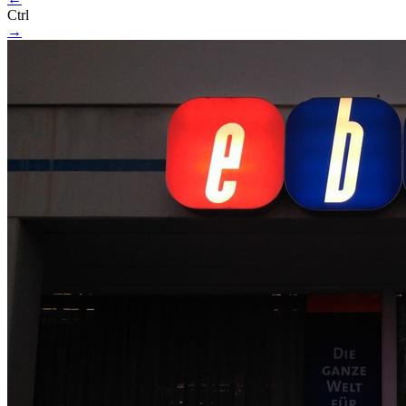
Ctrl
→