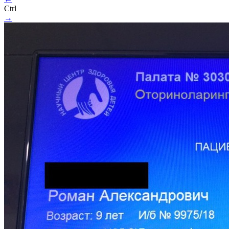
Ctrl
→