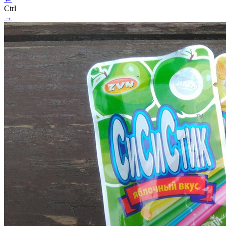
Ctrl
→