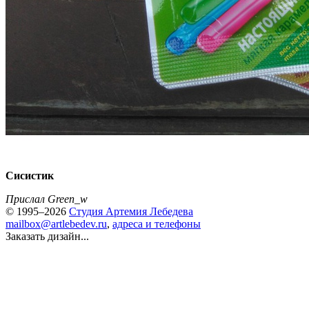
Сисистик
Прислал Green_w
© 1995–2026
Студия Артемия Лебедева
mailbox@artlebedev.ru
,
адреса и телефоны
Заказать дизайн...