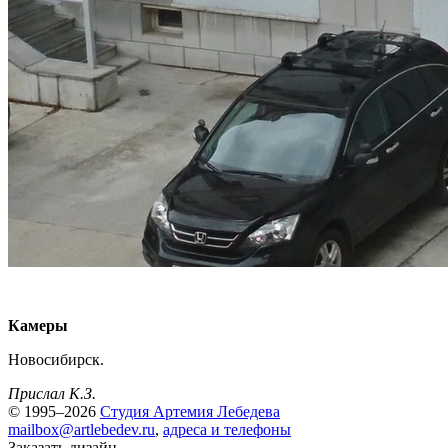
Камеры
Новосибирск.
Прислал К.З.
© 1995–2026
Студия Артемия Лебедева
mailbox@artlebedev.ru
,
адреса и телефоны
Заказать дизайн...