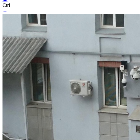
Ctrl
→