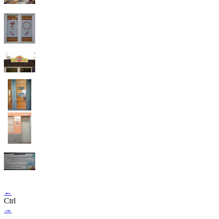
←
Ctrl
→