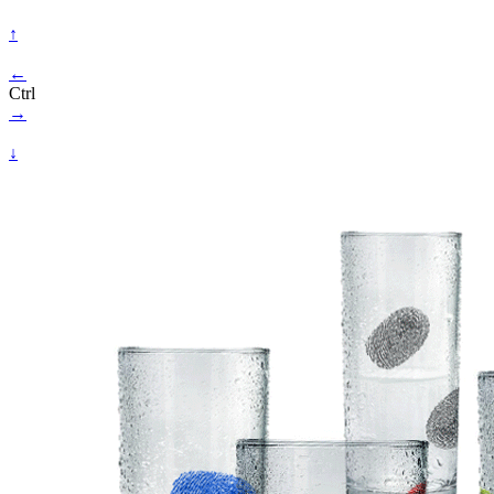
↑
←
Ctrl
→
↓