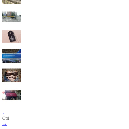
←
Ctrl
→