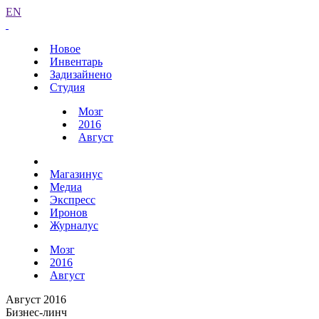
EN
Новое
Инвентарь
Задизайнено
Студия
Мозг
2016
Август
Магазинус
Медиа
Экспресс
Иронов
Журналус
Мозг
2016
Август
Август 2016
Бизнес-линч