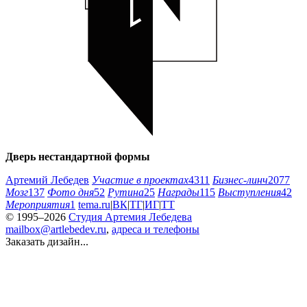
Дверь нестандартной формы
Артемий Лебедев
Участие в проектах
4311
Бизнес-линч
2077
Мозг
137
Фото дня
52
Рутина
25
Награды
115
Выступления
42
Мероприятия
1
tema.ru
|
ВК
|
ТГ
|
ИГ
|
ТТ
© 1995–2026
Студия Артемия Лебедева
mailbox@artlebedev.ru
,
адреса и телефоны
Заказать дизайн...