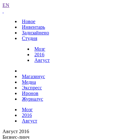
EN
Новое
Инвентарь
Задизайнено
Студия
Мозг
2016
Август
Магазинус
Медиа
Экспресс
Иронов
Журналус
Мозг
2016
Август
Август 2016
Бизнес-линч