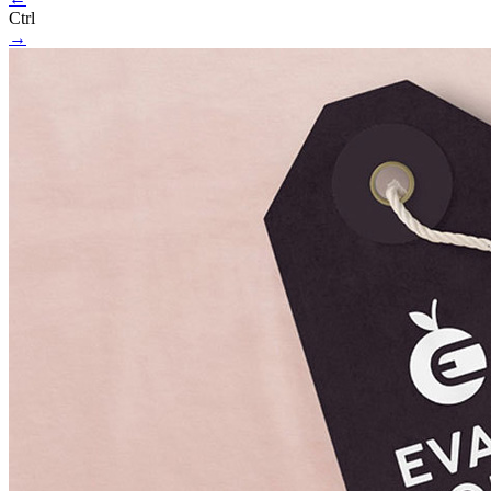
Ctrl
→