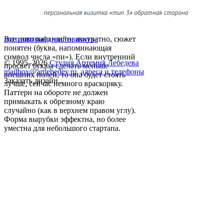
Все довольно чисто, аккуратно, сюжет
логотип
графдизайн
визитка
понятен (буква, напоминающая
символ числа «пи»). Если внутренний
© 1995–2026
Студия Артемия Лебедева
просвет буквы сделать меньше
mailbox@artlebedev.ru
,
адреса и телефоны
внешних полей, то она будет стоять
Заказать дизайн...
лучше, сейчас немного враскоряку.
Паттерн на обороте не должен
примыкать к обрезному краю
случайно (как в верхнем правом углу).
Форма вырубки эффектна, но более
уместна для небольшого стартапа.