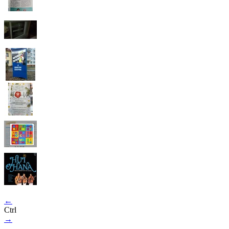
←
Ctrl
→