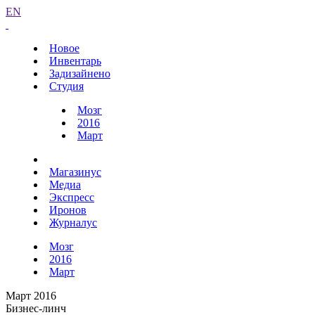
EN
Новое
Инвентарь
Задизайнено
Студия
Мозг
2016
Март
Магазинус
Медиа
Экспресс
Иронов
Журналус
Мозг
2016
Март
Март 2016
Бизнес-линч