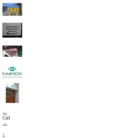
←
Ctrl
→
↓