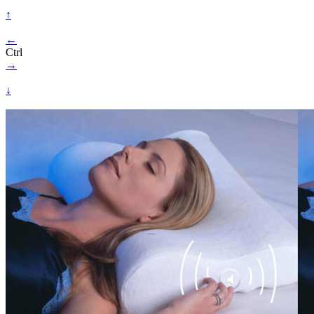
↑
←
Ctrl
→
↓