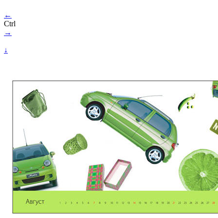
←
Ctrl
→
↓