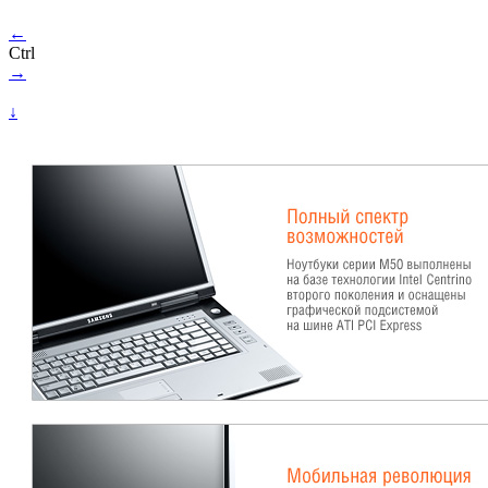
←
Ctrl
→
↓