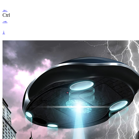
←
Ctrl
→
↓