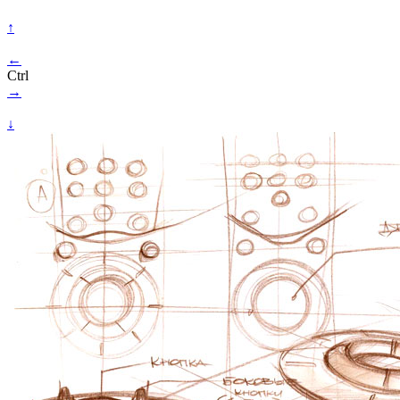
↑
←
Ctrl
→
↓