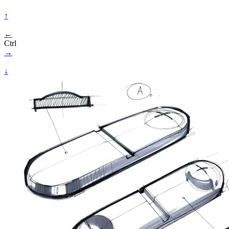
↑
←
Ctrl
→
↓