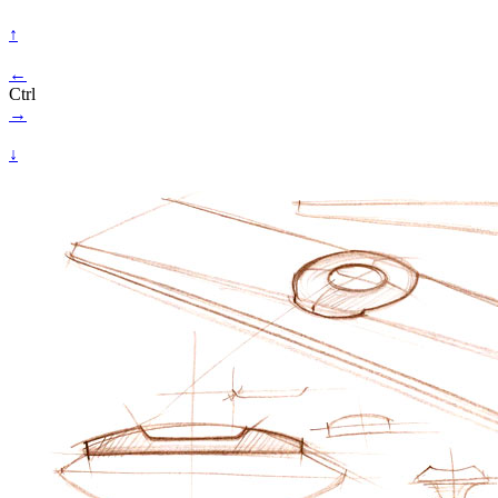
↑
←
Ctrl
→
↓