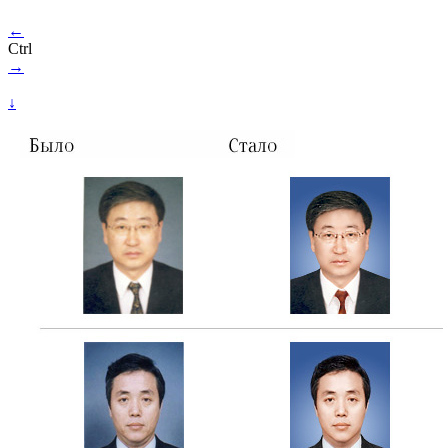
←
Ctrl
→
↓