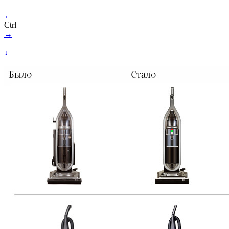
←
Ctrl
→
↓