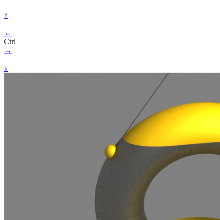
↑
←
Ctrl
→
↓