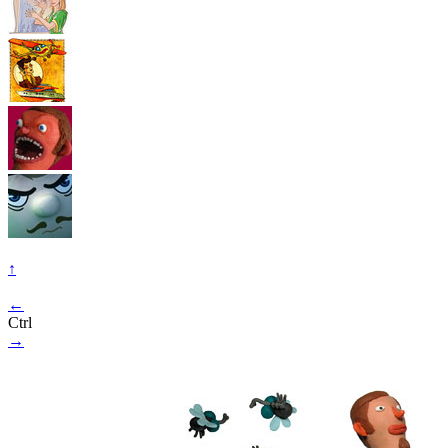
↑
←
Ctrl
→