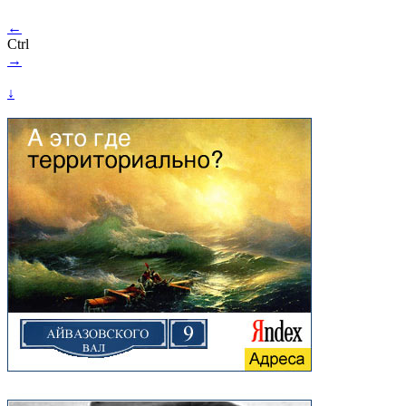
←
Ctrl
→
↓