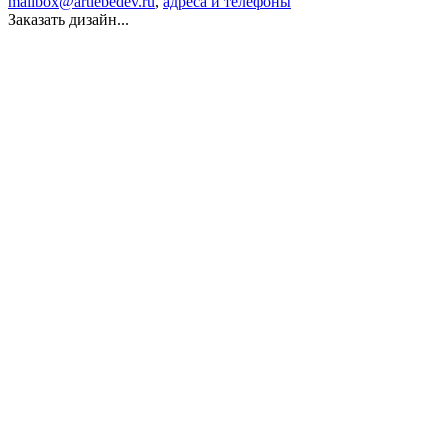
mailbox@artlebedev.ru
,
адреса и телефоны
Заказать дизайн...