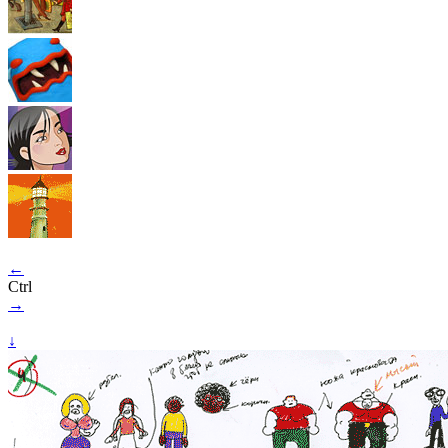
←
Ctrl
→
↓