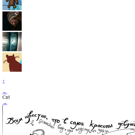
↑
←
Ctrl
→