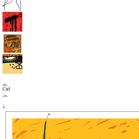
←
Ctrl
→
↓