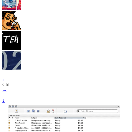
←
Ctrl
→
↓