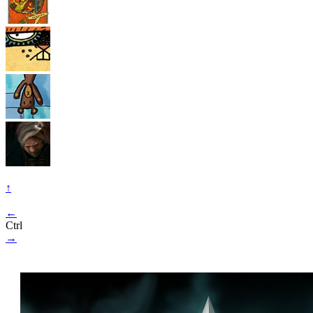
↑
←
Ctrl
→