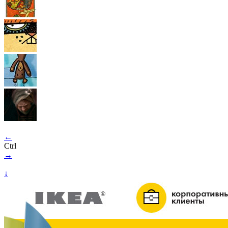
←
Ctrl
→
↓