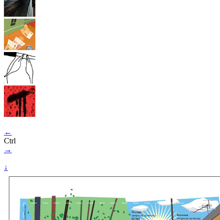
←
Ctrl
→
↓