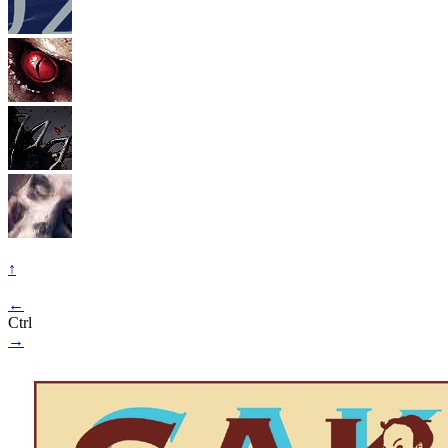
↑
←
Ctrl
→