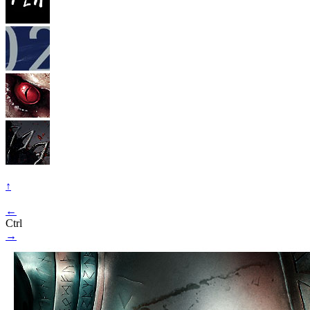
↑
←
Ctrl
→