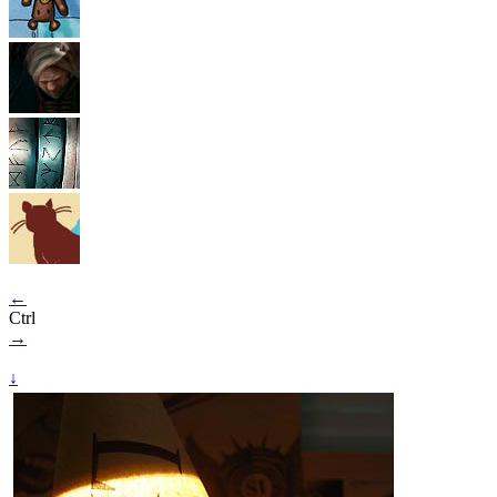
←
Ctrl
→
↓