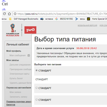
Ctrl
→