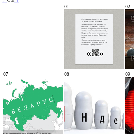
←
Ctrl
→
01
02
07
08
09