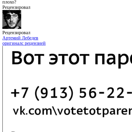
плохо?
Рецензировал
Рецензировал
Артемий Лебедев
оригинал
с рецензией