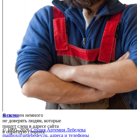
Я склонен немного
визитка
не доверять людям, которые
пишут слеш в адресе сайта
© 1995–2026
Студия Артемия Лебедева
в обратную сторону.
mailbox@artlebedev.ru
,
адреса и телефоны